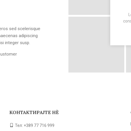
L
cons
 eros sed scelerisque
Fringilla iaculis ante torquent a dia
maecenas adipiscing
dictumst parturient a vestibulum tortor
si integer susp.
a ullamcorper.Ullamcorpe
Customer
Elsa Nora
Happy
КОНТАКТИРАЈТЕ НЀ
Тел: +389 77 716 999