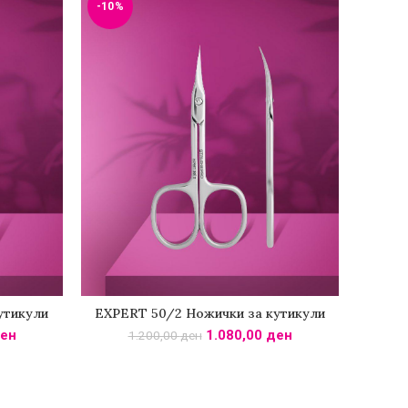
-10%
утикули
EXPERT 50/2 Ножички за кутикули
КА
ДОДАДИ ВО КОШНИЧКА
ен
1.080,00
ден
1.200,00
ден