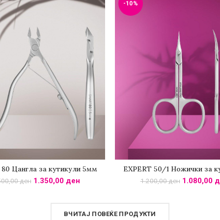
-10%
80 Цангла за кутикули 5мм
EXPERT 50/1 Ножички за к
ОДАДИ ВО КОШНИЧКА
ДОДАДИ ВО КОШНИЧ
1.350,00
ден
1.080,00
д
500,00
ден
1.200,00
ден
ВЧИТАЈ ПОВЕЌЕ ПРОДУКТИ