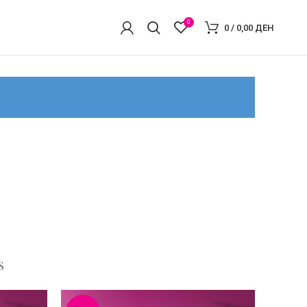
0
0
/
0,00
ДЕН
S