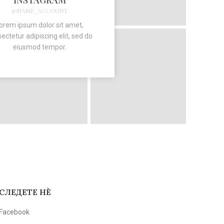
INSTAGRAM
@NAME_ACCOUNT
orem ipsum dolor sit amet,
ectetur adipiscing elit, sed do
eiusmod tempor.
m a vestibulum diam nisi augue
Faucibus nisi class consec
 viverra inceptos adipiscing nec
scelerisque libero nam sodale
r aliquam rutrum.
nam condimentum. Accumsan a
 Customer
Walter Leo
СЛЕДЕТЕ НЀ
Facebook