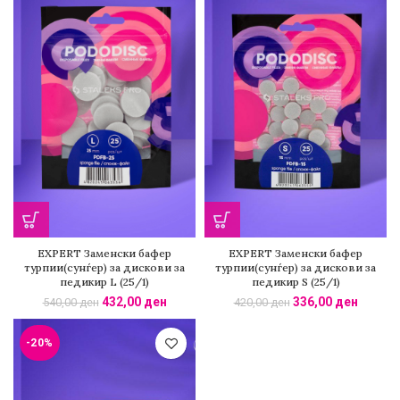
EXPERT Заменски бафер
EXPERT Заменски бафер
турпии(сунѓер) за дискови за
турпии(сунѓер) за дискови за
педикир L (25/1)
педикир S (25/1)
432,00
ден
336,00
ден
540,00
ден
420,00
ден
-20%