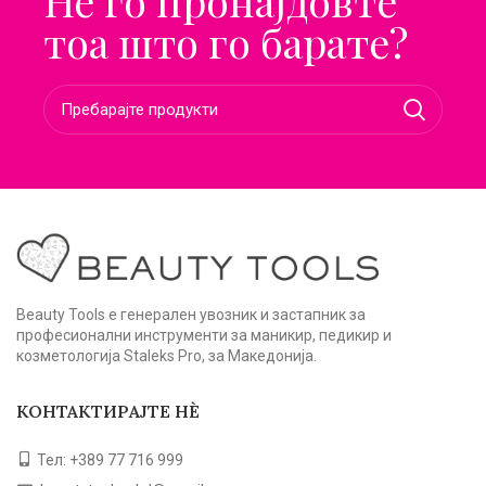
Не го пронајдовте
тоа што го барате?
Beauty Tools е генерален увозник и застапник за
професионални инструменти за маникир, педикир и
козметологија Staleks Pro, за Македонија.
КОНТАКТИРАЈТЕ НЀ
Тел: +389 77 716 999