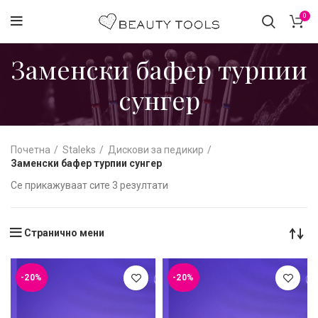
0
Заменски бафер турпии
сунгер
Почетна
Staleks
Дискови за педикир
Заменски бафер турпии сунгер
Се прикажуваат сите 3 резултати
Странично мени
-20%
-20%