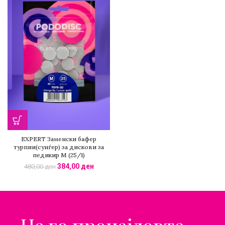
EXPERT Заменски бафер
турпии(сунѓер) за дискови за
педикир М (25/1)
384,00
ден
480,00
ден