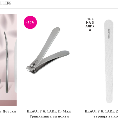
ELLERS
НЕ Е
-10%
НА З
АЛИХ
А
7 Детски
BEAUTY & CARE 11-Maxi
BEAUTY & CARE 2
НИЧКА
ДОДАДИ ВО КОШНИЧКА
ПОВЕЌЕ
т
Грицкалица за нокти
турпија за н