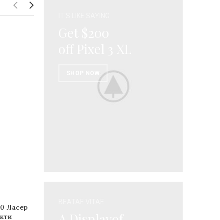
IT'S LIKE SAYING
Get $200
off Pixel 3 XL
SHOP NOW
BEATAE VITAE
0 Ласер
A Displayof
окти