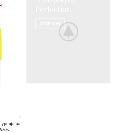
н
Perfection
SHOP NOW
Турпија за
ШНИЧКА
28мм