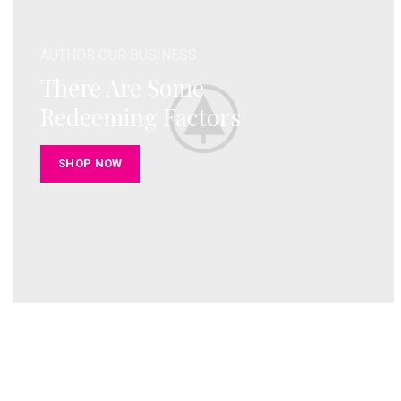
AUTHOR OUR BUSINESS
There Are Some
Redeeming Factors
SHOP NOW