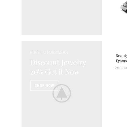
HUGE TO FORSWEAR
Beaut
ДОДАД
Discount Jewelry
Грицк
280,0
20% Get it Now
SHOP NOW