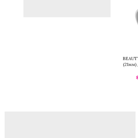
BEAUT
ДОДАД
(21мм)