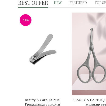
BEST OFFER
NEW
FEATURED
TOP S
-10%
Beauty & Care 10-Mini
BEAUTY & CARE 10/
ДОДАДИ ВО КОШНИЧКА
ДОДАДИ ВО КОШ
Грицкалица за нокти
маникир се