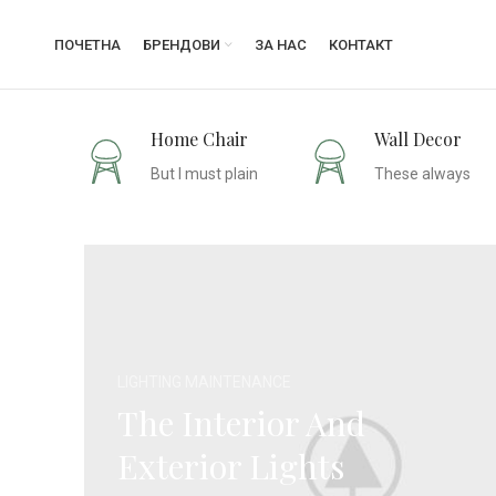
ПОЧЕТНА
БРЕНДОВИ
ЗА НАС
КОНТАКТ
Home Chair
Wall Decor
But I must plain
These always
LIGHTING MAINTENANCE
The Interior And
Exterior Lights