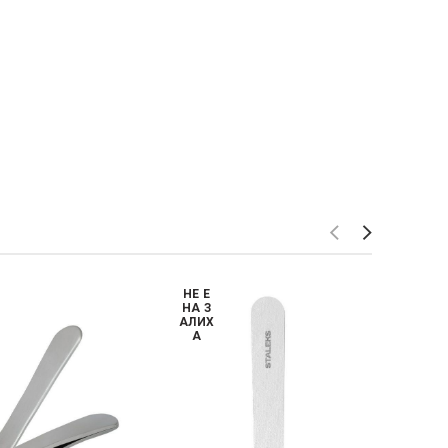
НЕ Е
НА З
АЛИХ
А