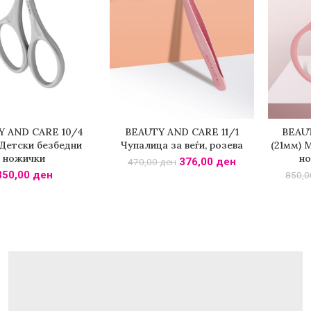
Y AND CARE 10/4
BEAUTY AND CARE 11/1
BEAUT
И ВО КОШНИЧКА
ДОДАДИ ВО КОШНИЧКА
ДОДА
 Детски безбедни
Чупалица за веѓи, розева
(21мм) 
ножички
но
376,00
ден
470,00
ден
850,00
ден
850,