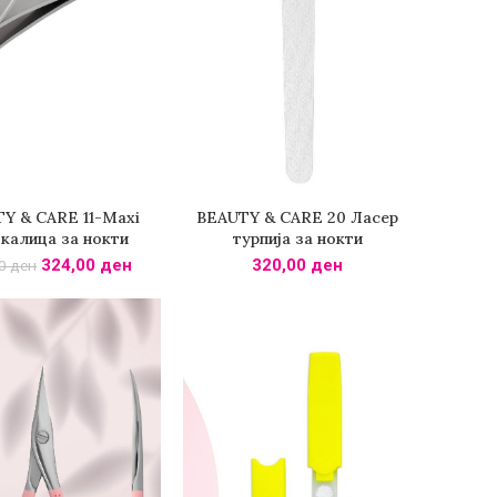
Y & CARE 11-Maxi
BEAUTY & CARE 20 Ласер
ДИ ВО КОШНИЧКА
ПОВЕЌЕ
калица за нокти
турпија за нокти
324,00
ден
320,00
ден
00
ден