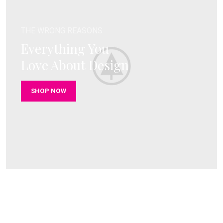
THE WRONG REASONS
Everything You
Love About Design
SHOP NOW