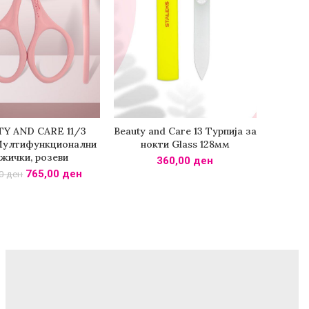
Y AND CARE 11/3
Beauty and Care 13 Турпија за
ДИ ВО КОШНИЧКА
ДОДАДИ ВО КОШНИЧКА
Мултифункционални
нокти Glass 128мм
жички, розеви
360,00
ден
765,00
ден
00
ден