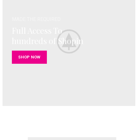
MADE THE REQUIRED
Full Access To
hundreds of Shopin
SHOP NOW