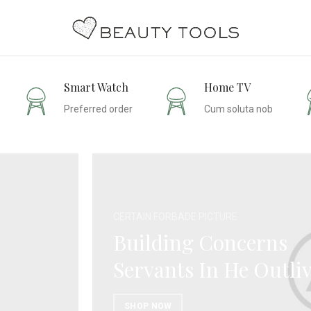
Smart Watch
Home TV
Preferred order
Cum soluta nob
CERTAIN FORBADE PICTURE
Building Concerns
Servants In He Outli
SHOP NOW