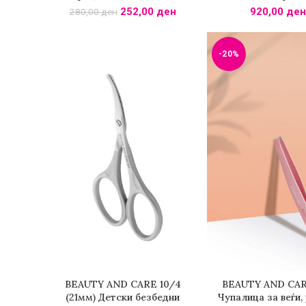
252,00
ден
920,00
ден
280,00
ден
-20%
BEAUTY AND CARE 10/4
BEAUTY AND CARE
ДОДАДИ ВО КОШНИЧКА
ДОДАДИ ВО КОШ
(21мм) Детски безбедни
Чупалица за веѓи,