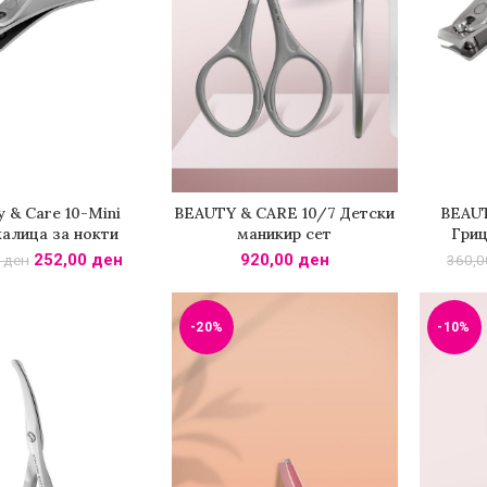
y & Care 10-Mini
BEAUTY & CARE 10/7 Детски
BEAUT
И ВО КОШНИЧКА
ДОДАДИ ВО КОШНИЧКА
ДОДА
алица за нокти
маникир сет
Гриц
252,00
ден
920,00
ден
0
ден
360,
-20%
-10%