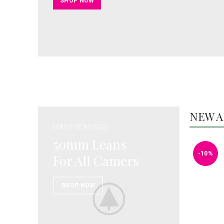
SHOP NOW
NEW A
MANY HEADINGS
50mm Leans
-10%
For All Camers
SHOP NOW