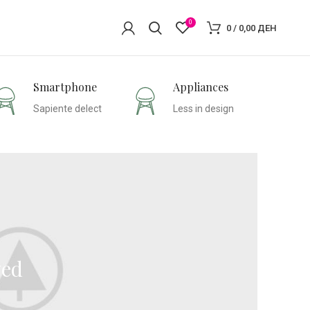
0
0
/
0,00
ДЕН
Smartphone
Appliances
Sapiente delect
Less in design
ved