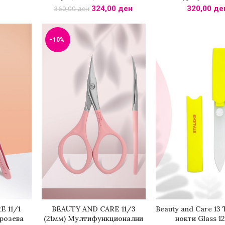
324,00
ден
320,00
де
360,00
ден
-10%
 11/1
BEAUTY AND CARE 11/3
Beauty and Care 13 
НИЧКА
ДОДАДИ ВО КОШНИЧКА
ДОДАДИ ВО КО
 розева
(21мм) Мултифункционални
нокти Glass 1