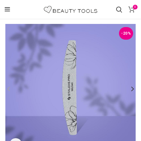
0
-20%