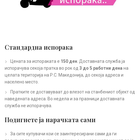
Стандардна испорака
Цената за испораката е
150 ден
. Доставната служба ја
испорачува секоја пратка во рок од
3 до 5 работни дена
на
целата територија на Р.С. Македонија, до секоја адреса и
населено место.
Пратките се доставуваат до влезот на станбениот објект од
наведената адреса. Во недела и за празници доставната
служба не испорачува.
Подигнете ја нарачката сами
За сите купувачи кои се заинтересирани сами да ги