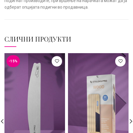
подигнат производите, при вршење на нарачката можат да ја
одберат опцијата подигни во продавница.
СЛИЧНИ ПРОДУКТИ
-15%