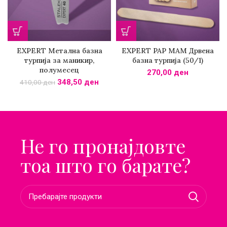
EXPERT Метална базна
EXPERT PAP MAM Дрвена
турпија за маникир,
базна турпија (50/1)
полумесец
270,00
ден
348,50
ден
410,00
ден
Не го пронајдовте
тоа што го барате?