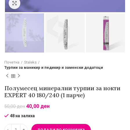
Зголеми
Почетна
Staleks
Турпии за маникир и педикир и заменски додатоци
Полумесец минерални турпии за нокти
EXPERT 40 180/240 (1 парче)
40,00
ден
50,00
ден
48 на залиха
ДОДАДИ ВО КОШНИЧКА