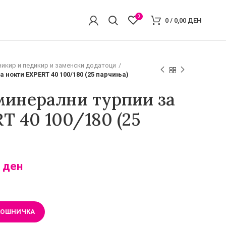
0
0
/
0,00
ДЕН
никир и педикир и заменски додатоци
 нокти EXPERT 40 100/180 (25 парчиња)
минерални турпии за
T 40 100/180 (25
0
ден
КОШНИЧКА