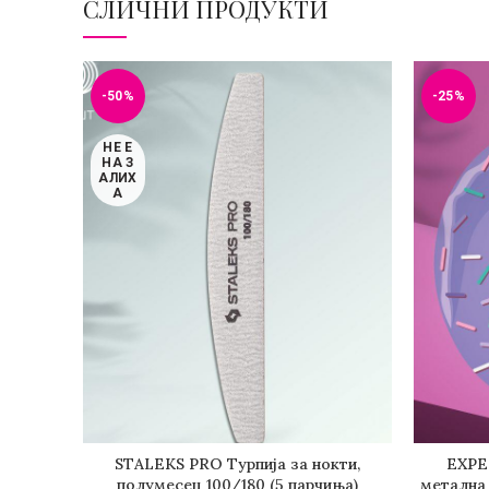
СЛИЧНИ ПРОДУКТИ
-50%
-25%
НЕ Е
НА З
АЛИХ
А
STALEKS PRO Турпија за нокти,
EXPE
ПОВЕЌЕ
Д
полумесец 100/180 (5 парчиња)
метална 