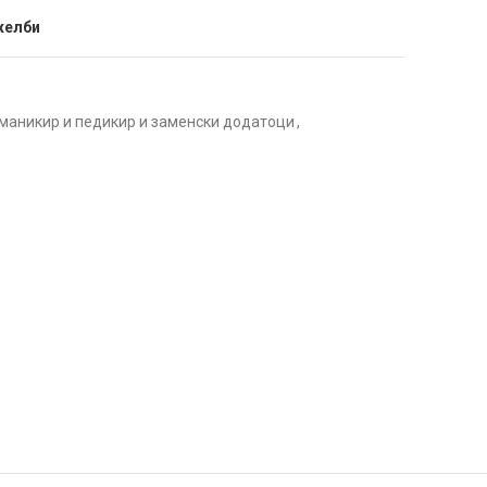
желби
 маникир и педикир и заменски додатоци
,