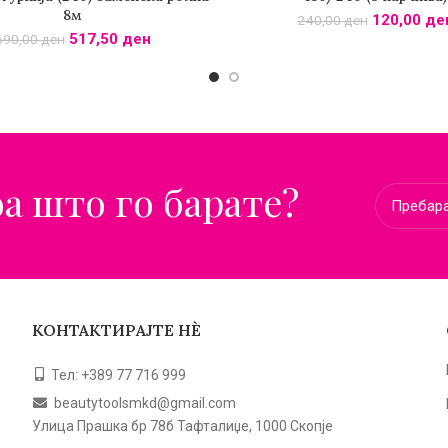
8м
120,00
де
240,00
ден
517,50
ден
690,00
ден
оа што го барате?
КОНТАКТИРАЈТЕ НЀ
Тел: +389 77 716 999
beautytoolsmkd@gmail.com
Улица Прашка бр 78б Тафталиџе, 1000 Скопје