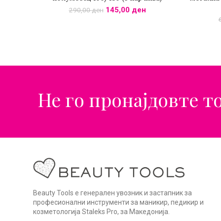
145,00
ден
290,00
ден
Не го пронајдовте т
Beauty Tools е генерален увозник и застапник за
професионални инструменти за маникир, педикир и
козметологија Staleks Pro, за Македонија.