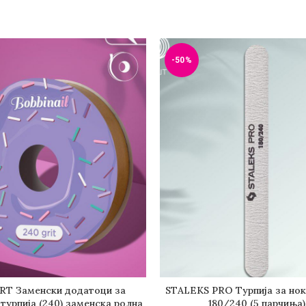
-50%
RT Заменски додатоци за
STALEKS PRO Турпија за нок
ОДАДИ ВО КОШНИЧКА
ДОДАДИ ВО КОШНИЧ
турпија (240) заменска ролна
180/240 (5 парчиња)