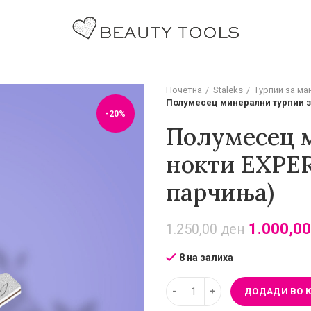
Почетна
Staleks
Турпии за ма
Полумесец минерални турпии за
-20%
Полумесец 
нокти EXPER
парчиња)
1.000,0
1.250,00
ден
8 на залиха
ДОДАДИ ВО 