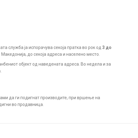
ата служба ја испорачува секоја пратка во рок од
3 до
. Македонија, до секоја адреса и населено место.
анбениот објект од наведената адреса. Во недела и за
.
сами да ги подигнат производите, при вршење на
дигни во продавница.