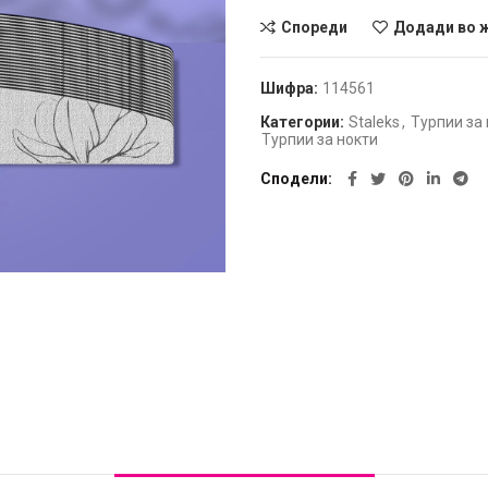
Спореди
Додади во 
Шифра:
114561
Категории:
Staleks
,
Турпии за
Турпии за нокти
Сподели