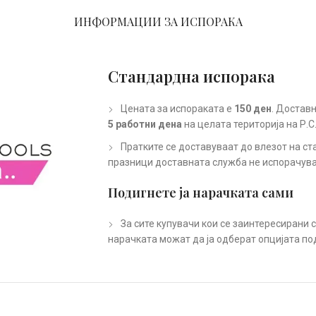
ИНФОРМАЦИИ ЗА ИСПОРАКА
Стандардна испорака
Цената за испораката е
150 ден
. Доставн
5 работни дена
на целата територија на Р.С
Пратките се доставуваат до влезот на ст
празници доставната служба не испорачува
Подигнете ја нарачката сами
За сите купувачи кои се заинтересирани 
нарачката можат да ја одберат опцијата по