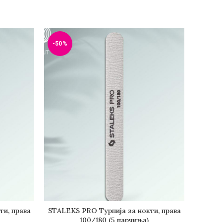
-50%
-50%
ти, права
STALEKS PRO Турпија за нокти, права
CLASSI
КА
ДОДАДИ ВО КОШНИЧКА
100/180 (5 парчиња)