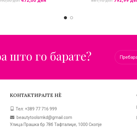
472,00
ден
792,99
де
590,00
ден
881,10
ден
оа што го барате?
КОНТАКТИРАЈТЕ НЀ
Тел: +389 77 716 999
beautytoolsmkd@gmail.com
Улица Прашка бр 78б Тафталиџе, 1000 Скопје