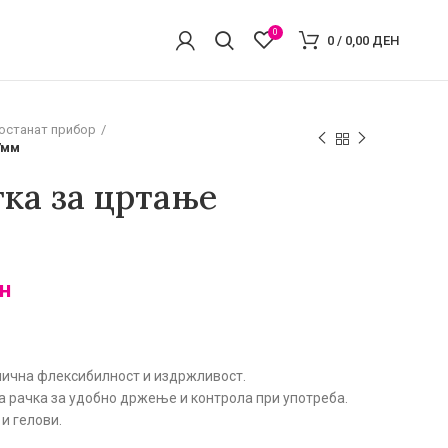
0
0
/
0,00
ДЕН
 останат прибор
7мм
ка за цртање
н
лична флексибилност и издржливост.
 рачка за удобно држење и контрола при употреба.
и гелови.