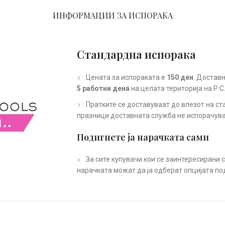
ИНФОРМАЦИИ ЗА ИСПОРАКА
Стандардна испорака
Цената за испораката е
150 ден
. Доставн
5 работни дена
на целата територија на Р.С
Пратките се доставуваат до влезот на ст
празници доставната служба не испорачува
Подигнете ја нарачката сами
За сите купувачи кои се заинтересирани 
нарачката можат да ја одберат опцијата по