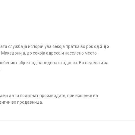
ата служба ја испорачува секоја пратка во рок од
3 до
. Македонија, до секоја адреса и населено место.
анбениот објект од наведената адреса. Во недела и за
.
сами да ги подигнат производите, при вршење на
дигни во продавница.