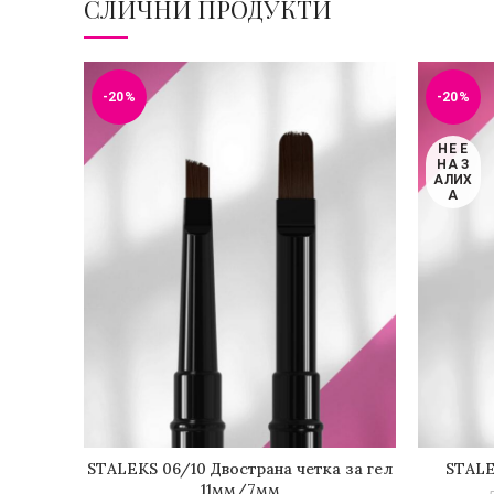
СЛИЧНИ ПРОДУКТИ
-20%
-20%
НЕ Е
НА З
АЛИХ
А
STALEKS 06/10 Двострана четка за гел
STALE
ДОДАДИ ВО КОШНИЧКА
11мм/7мм