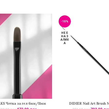
-10%
НЕ Е
НА З
АЛИХ
А
KS Четка за гел 6мм/11мм
DIDIER Nail Art Brush 
ПОВЕЌЕ
ПОВЕЌЕ