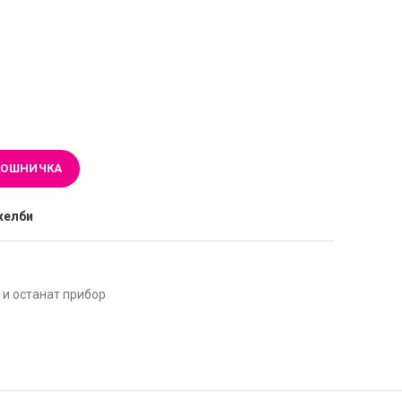
КОШНИЧКА
желби
 и останат прибор