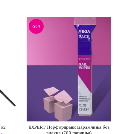
-20%
-20%
No2
EXPERT Перфорирани марамчиња без
STALEKS
ДОДАДИ ВО КОШНИЧКА
влакна (700 парчиња)