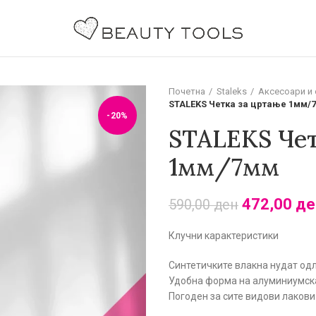
Почетна
Staleks
Аксесоари и
STALEKS Четка за цртање 1мм/
-20%
STALEKS Чет
1мм/7мм
472,00
де
590,00
ден
Клучни карактеристики
Синтетичките влакна нудат од
Удобна форма на алуминиумска
Погоден за сите видови лакови 