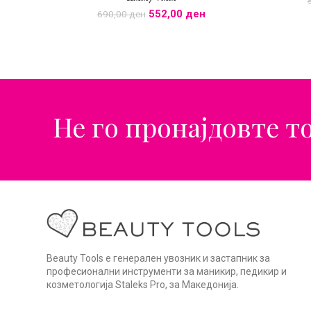
552,00
ден
690,00
ден
Не го пронајдовте т
Beauty Tools е генерален увозник и застапник за
професионални инструменти за маникир, педикир и
козметологија Staleks Pro, за Македонија.