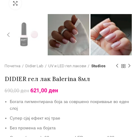
Зголеми
Почетна
Didier Lab
UV и LED гел лакови
Studios
DIDIER гел лак Balerina 8мл
621,00
ден
690,00
ден
Богата пигментирана боја за совршено покривање во еден
слој
Супер сјај ефект кој трае
Без промена на бојата