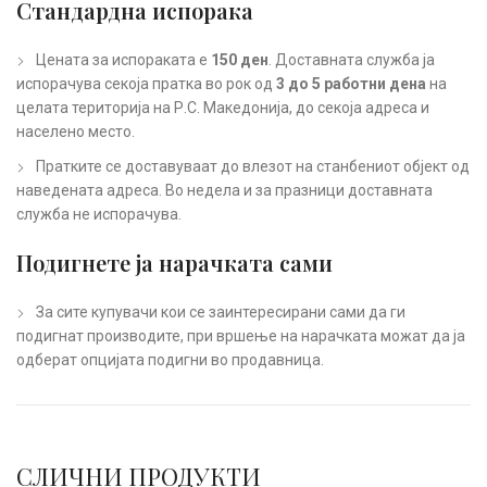
Стандардна испорака
Цената за испораката е
150 ден
. Доставната служба ја
испорачува секоја пратка во рок од
3 до 5 работни дена
на
целата територија на Р.С. Македонија, до секоја адреса и
населено место.
Пратките се доставуваат до влезот на станбениот објект од
наведената адреса. Во недела и за празници доставната
служба не испорачува.
Подигнете ја нарачката сами
За сите купувачи кои се заинтересирани сами да ги
подигнат производите, при вршење на нарачката можат да ја
одберат опцијата подигни во продавница.
СЛИЧНИ ПРОДУКТИ