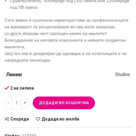
Сушете(печете) 60секунди под LED лампа или 120секунди
под УВ лампа
Сите важни и суштински карактеристики за професионалците
на маникирот се концентрирани во ова мало шишенце,
со други зборови чист скапоцен камен на квалитет!
Благодарение на неговите компоненти и нивните соодветни
квалитети,
овој гел-лак е дизајниран да одговара и на почетниците и на
напредните техничари.
Линии
Studios
2 на залиха
ДОДАДИ ВО КОШНИЧКА
Спореди
Додади во желби