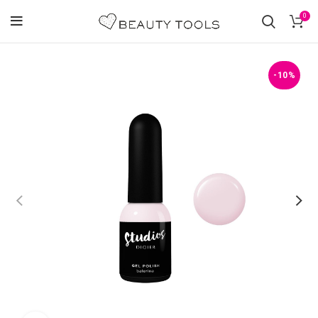
0
-10%