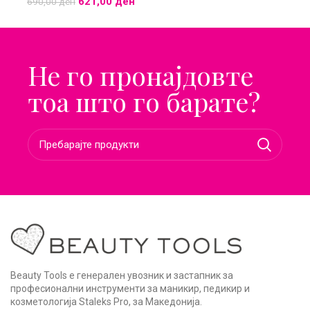
621,00
ден
690,00
ден
Не го пронајдовте
тоа што го барате?
Beauty Tools е генерален увозник и застапник за
професионални инструменти за маникир, педикир и
козметологија Staleks Pro, за Македонија.