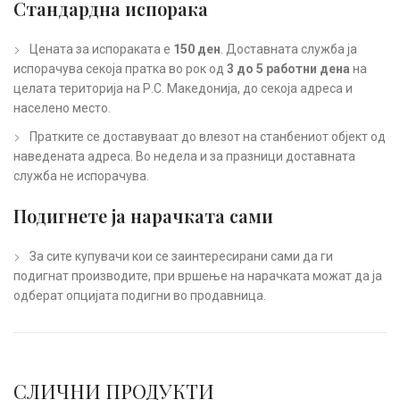
Стандардна испорака
Цената за испораката е
150 ден
. Доставната служба ја
испорачува секоја пратка во рок од
3 до 5 работни дена
на
целата територија на Р.С. Македонија, до секоја адреса и
населено место.
Пратките се доставуваат до влезот на станбениот објект од
наведената адреса. Во недела и за празници доставната
служба не испорачува.
Подигнете ја нарачката сами
За сите купувачи кои се заинтересирани сами да ги
подигнат производите, при вршење на нарачката можат да ја
одберат опцијата подигни во продавница.
СЛИЧНИ ПРОДУКТИ