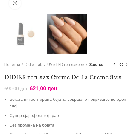
Зголеми
Почетна
Didier Lab
UV и LED гел лакови
Studios
DIDIER гел лак Creme De La Creme 8мл
621,00
ден
690,00
ден
Богата пигментирана боја за совршено покривање во еден
слој
Супер сјај ефект кој трае
Без промена на бојата