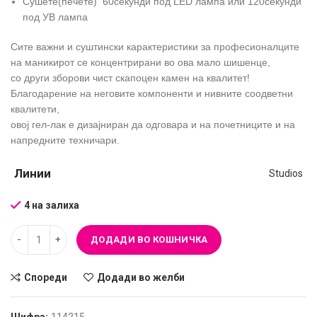
Сушете(печете) 60секунди под LED лампа или 120секунди
под УВ лампа
Сите важни и суштински карактеристики за професионалците
на маникирот се концентрирани во ова мало шишенце,
со други зборови чист скапоцен камен на квалитет!
Благодарение на неговите компоненти и нивните соодветни
квалитети,
овој гел-лак е дизајниран да одговара и на почетниците и на
напредните техничари.
Линии
Studios
4 на залиха
ДОДАДИ ВО КОШНИЧКА
Спореди
Додади во желби