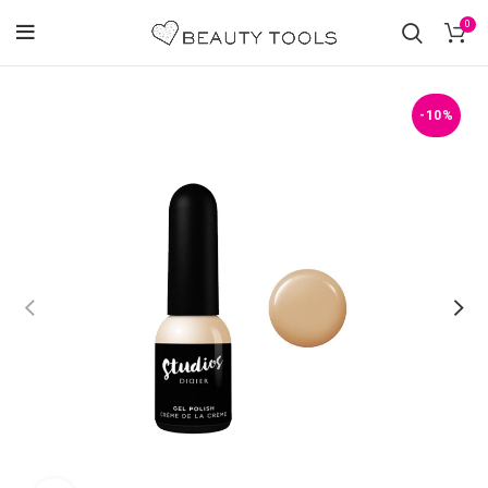
0
-10%