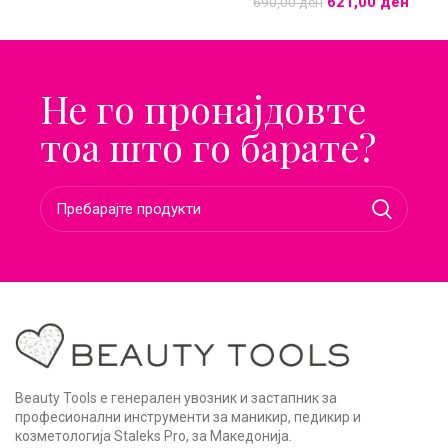
621,00
ден
690,00
ден
Не го пронајдовте
тоа што го барате?
Beauty Tools е генерален увозник и застапник за
професионални инструменти за маникир, педикир и
козметологија Staleks Pro, за Македонија.