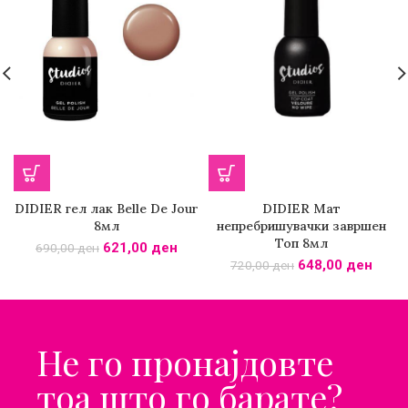
DIDIER гел лак Belle De Jour
DIDIER Мат
8мл
непребришувачки завршен
Топ 8мл
621,00
ден
690,00
ден
648,00
ден
720,00
ден
Не го пронајдовте
тоа што го барате?