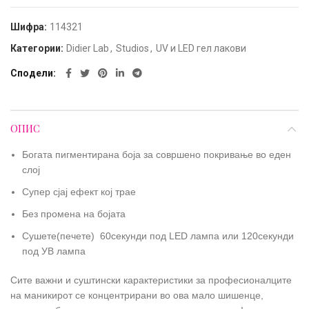
Шифра:
114321
Категории:
Didier Lab
,
Studios
,
UV и LED гел лакови
Сподели
ОПИС
Богата пигментирана боја за совршено покривање во еден
слој
Супер сјај ефект кој трае
Без промена на бојата
Сушете(печете) 60секунди под LED лампа или 120секунди
под УВ лампа
Сите важни и суштински карактеристики за професионалците
на маникирот се концентрирани во ова мало шишенце,