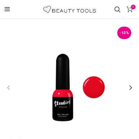
0
-10%