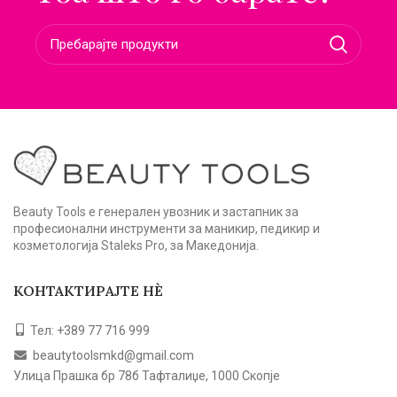
Beauty Tools е генерален увозник и застапник за
професионални инструменти за маникир, педикир и
козметологија Staleks Pro, за Македонија.
КОНТАКТИРАЈТЕ НЀ
Тел: +389 77 716 999
beautytoolsmkd@gmail.com
Улица Прашка бр 78б Тафталиџе, 1000 Скопје