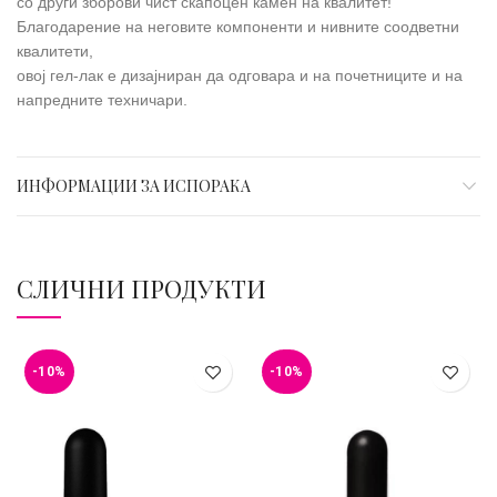
со други зборови чист скапоцен камен на квалитет!
Благодарение на неговите компоненти и нивните соодветни
квалитети,
овој гел-лак е дизајниран да одговара и на почетниците и на
напредните техничари.
ИНФОРМАЦИИ ЗА ИСПОРАКА
СЛИЧНИ ПРОДУКТИ
-10%
-10%