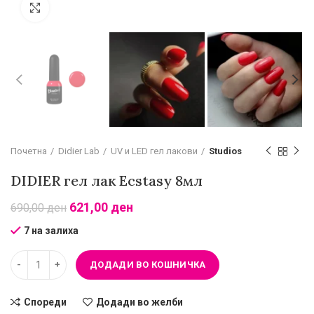
Зголеми
Почетна
Didier Lab
UV и LED гел лакови
Studios
DIDIER гел лак Ecstasy 8мл
621,00
ден
690,00
ден
7 на залиха
ДОДАДИ ВО КОШНИЧКА
Спореди
Додади во желби