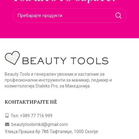
Beauty Tools е генерален увозник и застапник за
професионални инструменти за маникир, педикир и
козметологија Staleks Pro, за Македонија.
КОНТАКТИРАЈТЕ НЀ
Тел: +389 77 716 999
beautytoolsmkd@gmail.com
Улица Прашка бр 78б Тафталиџе, 1000 Скопје