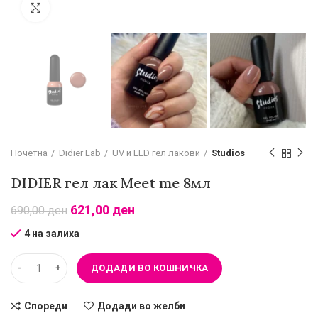
Зголеми
Почетна
Didier Lab
UV и LED гел лакови
Studios
DIDIER гел лак Meet me 8мл
621,00
ден
690,00
ден
4 на залиха
ДОДАДИ ВО КОШНИЧКА
Спореди
Додади во желби