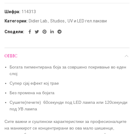
Шифра:
114313
Категории:
Didier Lab
,
Studios
,
UV и LED гел лакови
Сподели
ОПИС
Богата пигментирана боја за совршено покривање во еден
слој
Супер сјај ефект кој трае
Без промена на бојата
Сушете(печете) 60секунди под LED лампа или 120секунди
под УВ лампа
Сите важни и суштински карактеристики за професионалците
на маникирот се концентрирани во ова мало шишенце,