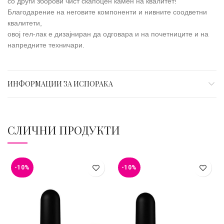
со други зборови чист скапоцен камен на квалитет!
Благодарение на неговите компоненти и нивните соодветни
квалитети,
овој гел-лак е дизајниран да одговара и на почетниците и на
напредните техничари.
ИНФОРМАЦИИ ЗА ИСПОРАКА
СЛИЧНИ ПРОДУКТИ
-10%
-10%