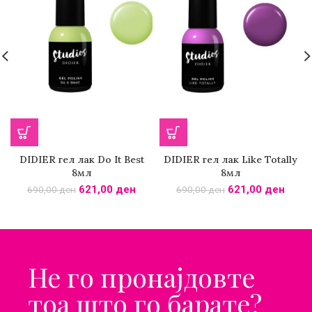
DIDIER гел лак Do It Best
DIDIER гел лак Like Totally
8мл
8мл
621,00
ден
621,00
ден
690,00
ден
690,00
ден
Не го пронајдовте
тоа што го барате?