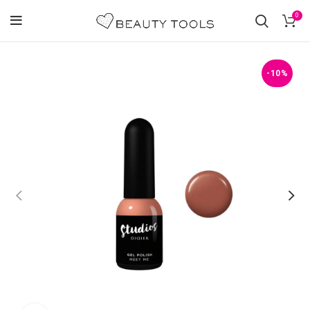
0
-10%