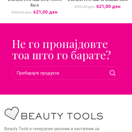
8мл
621,00
ден
690,00
ден
621,00
ден
690,00
ден
Не го пронајдовте
тоа што го барате?
Beauty Tools е генерален увозник и застапник за