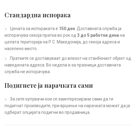
Стандардна испорака
Цената за испораката е
150 ден
. Доставната служба ја
испорачува секоја пратка во рок од
3 до 5 работни дена
на
целата територија на Р.С. Македонија, до секоја адреса и
населено место.
Пратките се доставуваат до влезот на станбениот објект од
наведената адреса. Во недела и за празници доставната
служба не испорачува.
Подигнете ја нарачката сами
За сите купувачи кои се заинтересирани сами да ги
подигнат производите, при вршење на нарачката можат да ја
одберат опцијата подигни во продавница.