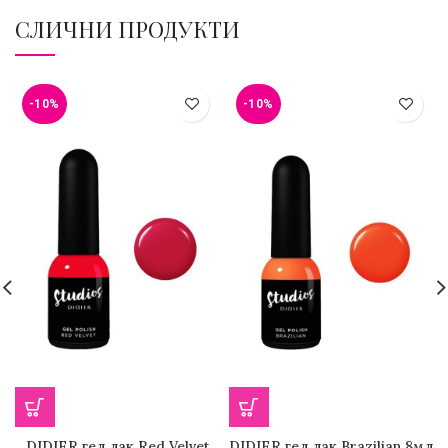
СЛИЧНИ ПРОДУКТИ
-10%
-10%
DIDIER гел лак Red Velvet
DIDIER гел лак Brazilian 8мл