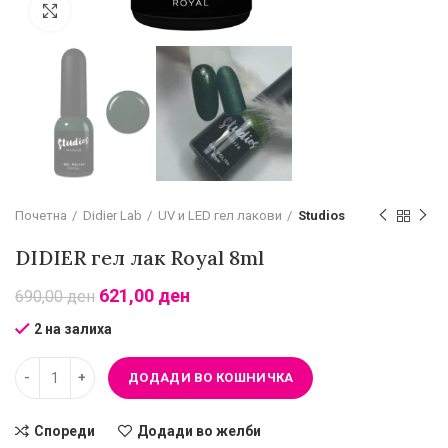
Зголеми
Почетна
Didier Lab
UV и LED гел лакови
Studios
DIDIER гел лак Royal 8ml
621,00
ден
690,00
ден
2 на залиха
ДОДАДИ ВО КОШНИЧКА
Спореди
Додади во желби