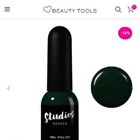
0
-10%