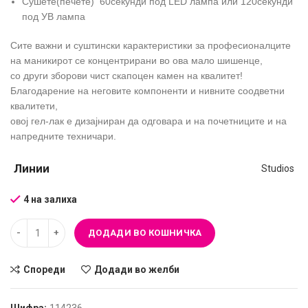
Сушете(печете) 60секунди под LED лампа или 120секунди
под УВ лампа
Сите важни и суштински карактеристики за професионалците
на маникирот се концентрирани во ова мало шишенце,
со други зборови чист скапоцен камен на квалитет!
Благодарение на неговите компоненти и нивните соодветни
квалитети,
овој гел-лак е дизајниран да одговара и на почетниците и на
напредните техничари.
Линии
Studios
4 на залиха
ДОДАДИ ВО КОШНИЧКА
Спореди
Додади во желби