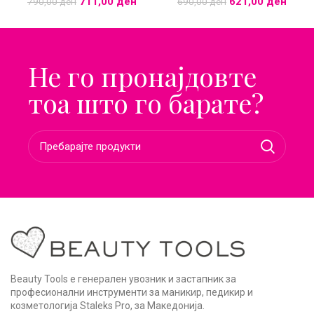
711,00
ден
621,00
ден
790,00
ден
690,00
ден
Не го пронајдовте
тоа што го барате?
Beauty Tools е генерален увозник и застапник за
професионални инструменти за маникир, педикир и
козметологија Staleks Pro, за Македонија.