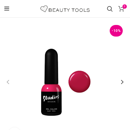
0
-10%