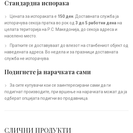
Стандардна испорака
Цената за испораката е
150 ден
. Доставната служба ја
испорачува секоја пратка во рок од
3 до 5 работни дена
на
целата територија на Р.С. Македонија, до секоја адреса и
населено место.
Пратките се доставуваат до влезот на станбениот објект од
наведената адреса. Во недела и за празници доставната
служба не испорачува.
Подигнете ја нарачката сами
За сите купувачи кои се заинтересирани сами да ги
подигнат производите, при вршење на нарачката можат да ја
одберат опцијата подигни во продавница.
СЛИЧНИ ПРОДУКТИ