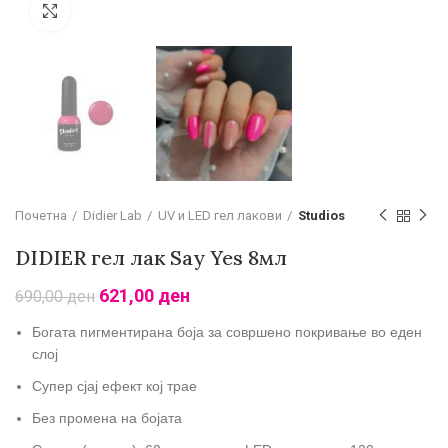
Зголеми
Почетна
Didier Lab
UV и LED гел лакови
Studios
DIDIER гел лак Say Yes 8мл
621,00
ден
690,00
ден
Богата пигментирана боја за совршено покривање во еден
слој
Супер сјај ефект кој трае
Без промена на бојата