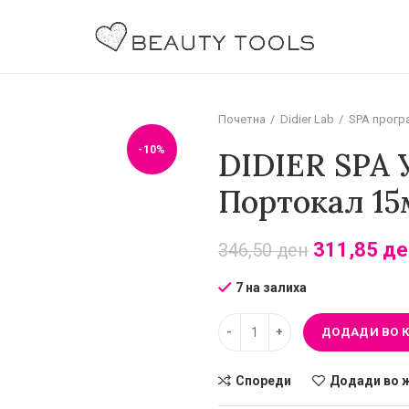
Почетна
Didier Lab
SPA прогр
-10%
DIDIER SPA 
Портокал 15
311,85
де
346,50
ден
7 на залиха
ДОДАДИ ВО 
Спореди
Додади во 