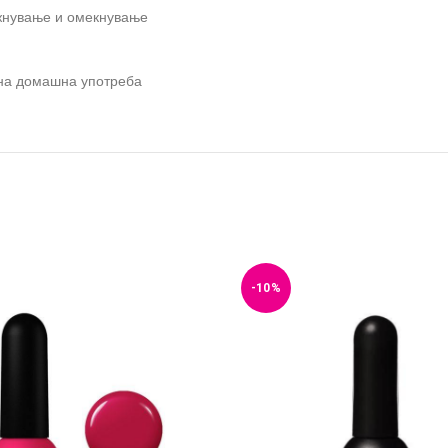
ажнување и омекнување
вна домашна употреба
-10%