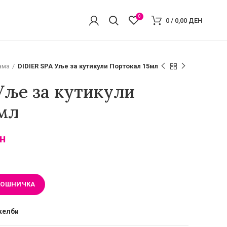
0
0
/
0,00
ДЕН
ама
DIDIER SPA Уље за кутикули Портокал 15мл
Уље за кутикули
мл
н
КОШНИЧКА
желби