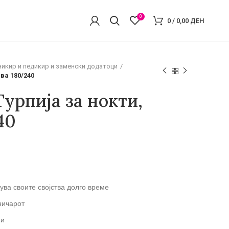
0
0
/
0,00
ДЕН
никир и педикир и заменски додатоци
ва 180/240
урпија за нокти,
40
ва своите својства долго време
ничарот
ти