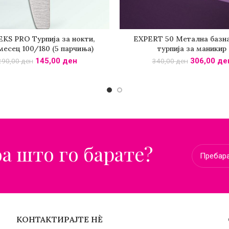
KS PRO Турпија за нокти,
EXPERT 50 Метална базн
ПОВЕЌЕ
ДОДАДИ ВО КОШНИЧ
месец 100/180 (5 парчиња)
турпија за маникир
145,00
ден
306,00
де
290,00
ден
340,00
ден
оа што го барате?
КОНТАКТИРАЈТЕ НЀ