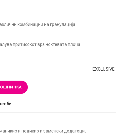
азлични комбинации на гранулација
малува притисокот врз ноктевата плоча
EXCLUSIVE
КОШНИЧКА
желби
 маникир и педикир и заменски додатоци
,