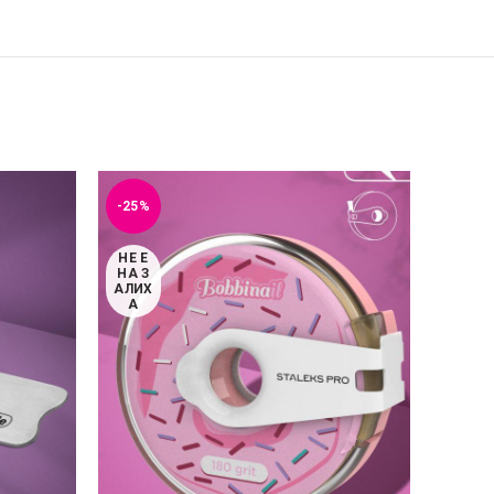
-25%
-15%
НЕ Е
НА З
АЛИХ
А