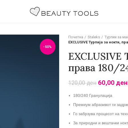
Почетна
Staleks
Турпии за ма
EXCLUSIVE Турпија за нокти, пра
-50%
EXCLUSIVE Т
права 180/2
60,00
ден
120,00
ден
180/240 Гранулација
Премиум абразивот ги задржу
Го забрзува процесот на тех
За природни и вештачки нок