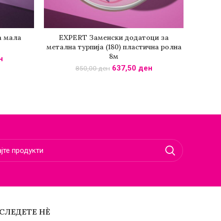
а мала
EXPERT Заменски додатоци за
EXPE
КА
ПОВЕЌЕ
метална турпија (180) пластична ролна
8м
н
637,50
ден
850,00
ден
СЛЕДЕТЕ НЀ