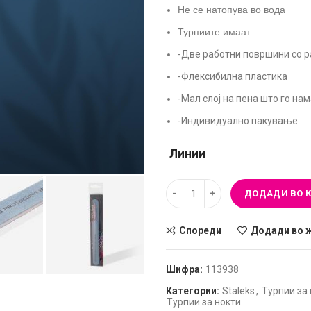
Не се натопува во вода
Турпиите имаат:
-Две работни површини со р
-Флексибилна пластика
-Мал слој на пена што го на
-Индивидуално пакување
Линии
ДОДАДИ ВО 
Спореди
Додади во 
Шифра:
113938
Категории:
Staleks
,
Турпии за
Турпии за нокти