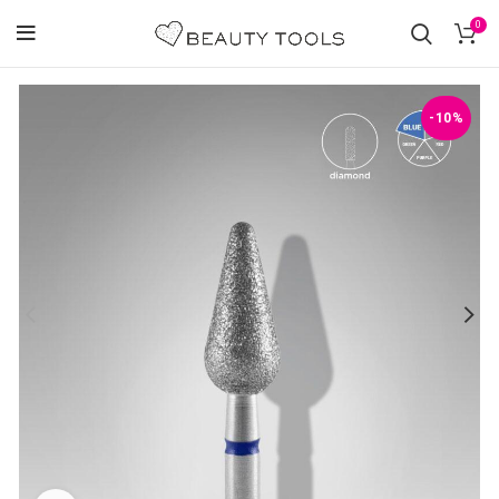
0
-10%