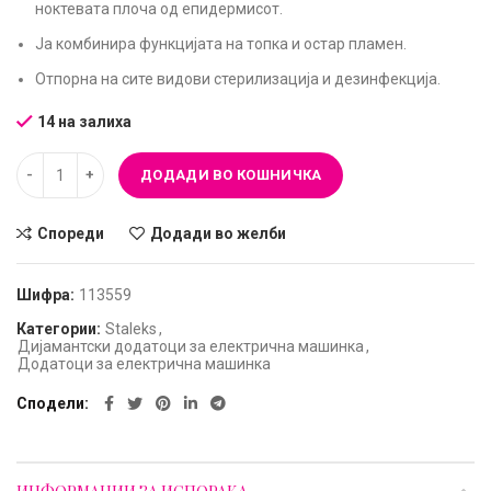
ноктевата плоча од епидермисот.
Ја комбинира функцијата на топка и остар пламен.
Отпорна на сите видови стерилизација и дезинфекција.
14 на залиха
ДОДАДИ ВО КОШНИЧКА
Спореди
Додади во желби
Шифра:
113559
Категории:
Staleks
,
Дијамантски додатоци за електрична машинка
,
Додатоци за електрична машинка
Сподели