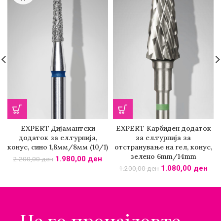
EXPERT Дијамантски
EXPERT Карбиден додаток
додаток за ел.турпија,
за ел.турпија за
конус, сино 1,8мм/8мм (10/1)
отстранување на гел, конус,
зелено 6mm/14mm
1.980,00
ден
2.200,00
ден
1.080,00
ден
1.200,00
ден
Не го пронајдовте