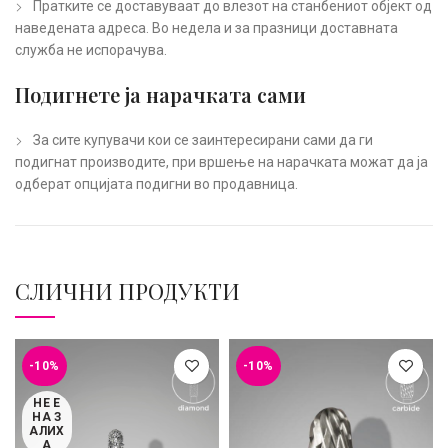
Пратките се доставуваат до влезот на станбениот објект од
наведената адреса. Во недела и за празници доставната
служба не испорачува.
Подигнете ја нарачката сами
За сите купувачи кои се заинтересирани сами да ги
подигнат производите, при вршење на нарачката можат да ја
одберат опцијата подигни во продавница.
СЛИЧНИ ПРОДУКТИ
-10%
-10%
НЕ Е
НА З
АЛИХ
А