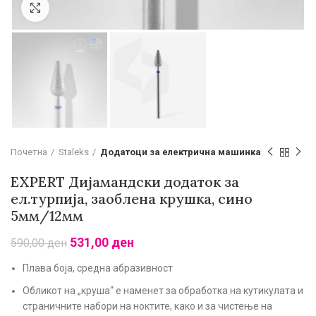
Зголеми
Почетна
Staleks
Додатоци за електрична машинка
EXPERT Дијамандски додаток за
ел.турпија, заоблена крушка, сино
5мм/12мм
531,00
ден
590,00
ден
Плава боја, средна абразивност
Обликот на „круша“ е наменет за обработка на кутикулата и
страничните набори на ноктите, како и за чистење на