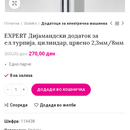
Зголеми
Почетна
Staleks
Додатоци за електрична машинка
EXPERT Дијамандски додаток за
ел.турпија, цилиндар, црвено 2,3мм/8мм
270,00
ден
300,00
ден
Едно парче
8 на залиха
ДОДАДИ ВО КОШНИЧКА
Спореди
Додади во желби
Шифра:
114438