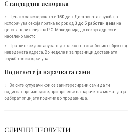
Стандардна испорака
Цената за испораката е
150 ден
. Доставната служба ја
испорачува секоја пратка во рок од
3 до 5 работни дена
на
целата територија на Р.С. Македонија, до секоја адреса и
населено место.
Пратките се доставуваат до влезот на станбениот објект од
наведената адреса. Во недела и за празници доставната
служба не испорачува.
Подигнете ја нарачката сами
За сите купувачи кои се заинтересирани сами да ги
подигнат производите, при вршење на нарачката можат да ја
одберат опцијата подигни во продавница.
СЛИЧНИ ПРОДУКТИ