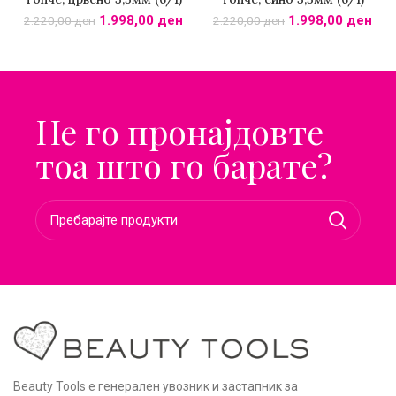
1.998,00
ден
1.998,00
ден
2.220,00
ден
2.220,00
ден
Не го пронајдовте
тоа што го барате?
Beauty Tools е генерален увозник и застапник за