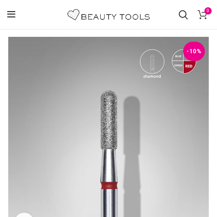
0
-10%