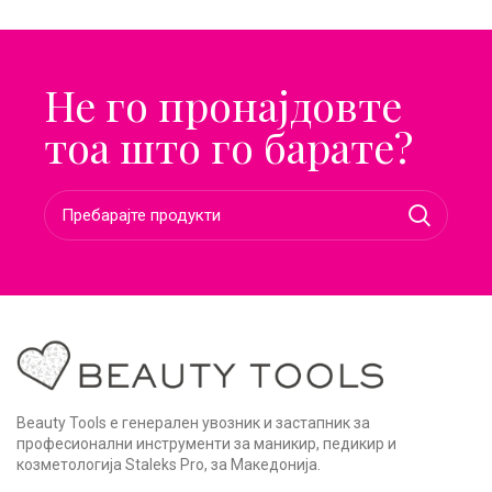
Не го пронајдовте
тоа што го барате?
Beauty Tools е генерален увозник и застапник за
професионални инструменти за маникир, педикир и
козметологија Staleks Pro, за Македонија.