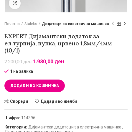
Зголеми
Почетна
Staleks
Додатоци за електрична машинка
EXPERT Дијамантски додаток за
ел.турпија, пупка, црвено 1,8мм/4мм
(10/1)
1.980,00
ден
2.200,00
ден
1 на залиха
ДОДАДИ ВО КОШНИЧКА
Спореди
Додади во желби
Шифра:
114396
Категории:
Дијамантски додатоци за електрична машинка
,
Додатоци за електрична машинка