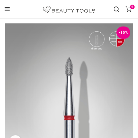
0
-10%