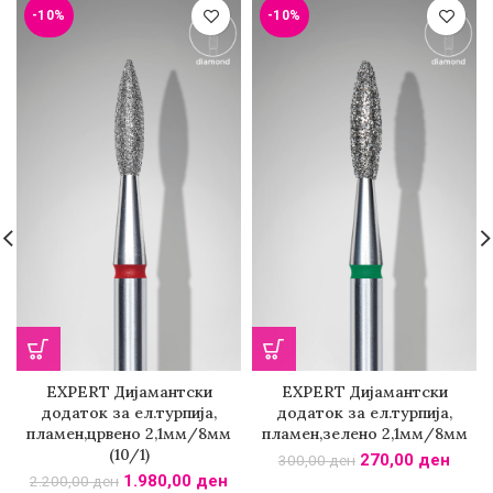
-10%
-10%
EXPERT Дијамантски
EXPERT Дијамантски
додаток за ел.турпија,
додаток за ел.турпија,
пламен,црвено 2,1мм/8мм
пламен,зелено 2,1мм/8мм
(10/1)
270,00
ден
300,00
ден
1.980,00
ден
2.200,00
ден