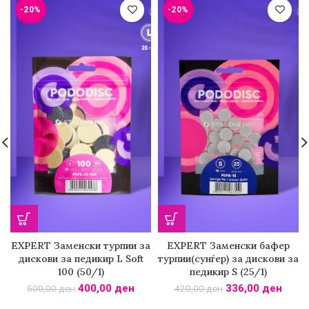
-20%
-20%
EXPERT Заменски турпии за
EXPERT Заменски бафер
дискови за педикир L Soft
турпии(сунѓер) за дискови за
100 (50/1)
педикир S (25/1)
400,00
ден
336,00
ден
500,00
ден
420,00
ден