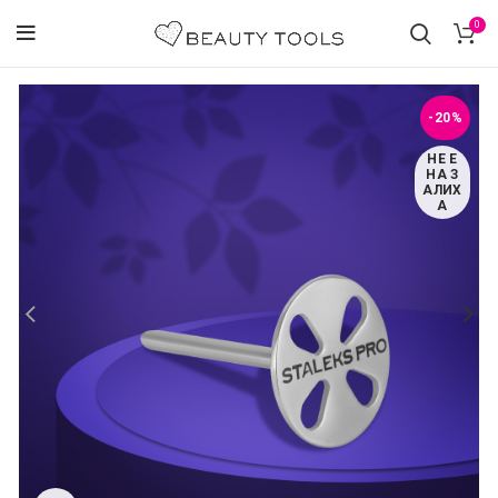
0
-20%
НЕ Е
НА З
АЛИХ
А