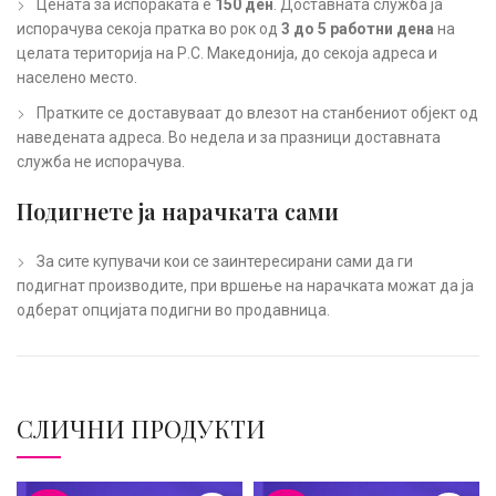
Цената за испораката е
150 ден
. Доставната служба ја
испорачува секоја пратка во рок од
3 до 5 работни дена
на
целата територија на Р.С. Македонија, до секоја адреса и
населено место.
Пратките се доставуваат до влезот на станбениот објект од
наведената адреса. Во недела и за празници доставната
служба не испорачува.
Подигнете ја нарачката сами
За сите купувачи кои се заинтересирани сами да ги
подигнат производите, при вршење на нарачката можат да ја
одберат опцијата подигни во продавница.
СЛИЧНИ ПРОДУКТИ