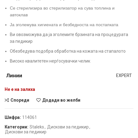
Се стерилизира во стерилизатор на сува топлина и
автоклав
Ја зголемува хигиената и безбедноста на постапката
Ви овозможува да ја зголемите брзината на процедурата
за педикир
Обезбедува подобра обработка на кожата на стапалото
Високо квалитетен нерѓосувачки челик
Линии
EXPERT
Не е на залиха
Спореди
Додади во желби
Шифра:
114061
Категории:
Staleks
,
Дискови за педикир
,
Дискови за педикир