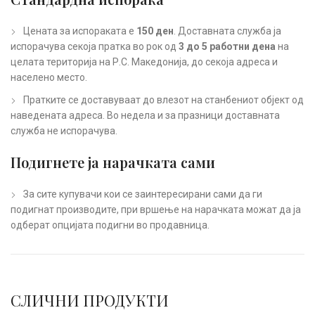
Цената за испораката е
150 ден
. Доставната служба ја
испорачува секоја пратка во рок од
3 до 5 работни дена
на
целата територија на Р.С. Македонија, до секоја адреса и
населено место.
Пратките се доставуваат до влезот на станбениот објект од
наведената адреса. Во недела и за празници доставната
служба не испорачува.
Подигнете ја нарачката сами
За сите купувачи кои се заинтересирани сами да ги
подигнат производите, при вршење на нарачката можат да ја
одберат опцијата подигни во продавница.
СЛИЧНИ ПРОДУКТИ