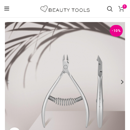
0
-10%