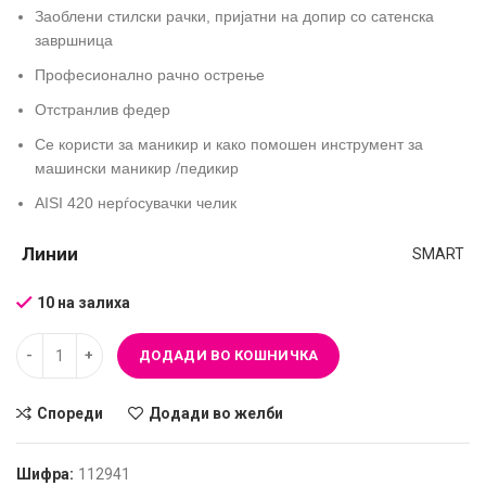
Заоблени стилски рачки, пријатни на допир со сатенска
завршница
Професионално рачно острење
Отстранлив федер
Се користи за маникир и како помошен инструмент за
машински маникир /педикир
AISI 420 нерѓосувачки челик
Линии
SMART
10 на залиха
ДОДАДИ ВО КОШНИЧКА
Спореди
Додади во желби
Шифра:
112941