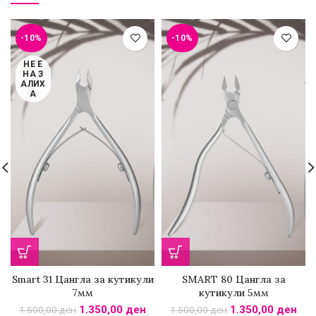
-10%
-10%
НЕ Е
НА З
АЛИХ
А
Smart 31 Цангла за кутикули
SMART 80 Цангла за
7мм
кутикули 5мм
1.350,00
ден
1.350,00
ден
1.500,00
ден
1.500,00
ден