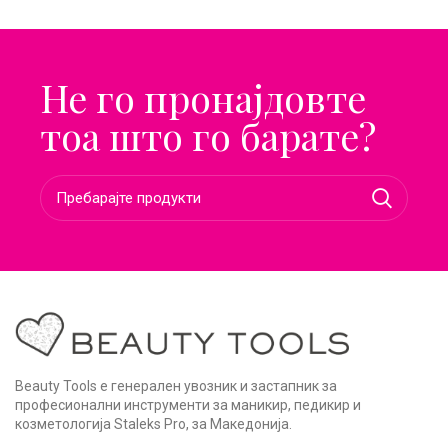
Не го пронајдовте
тоа што го барате?
Beauty Tools е генерален увозник и застапник за
професионални инструменти за маникир, педикир и
козметологија Staleks Pro, за Македонија.