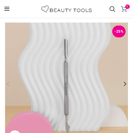
0
-25%