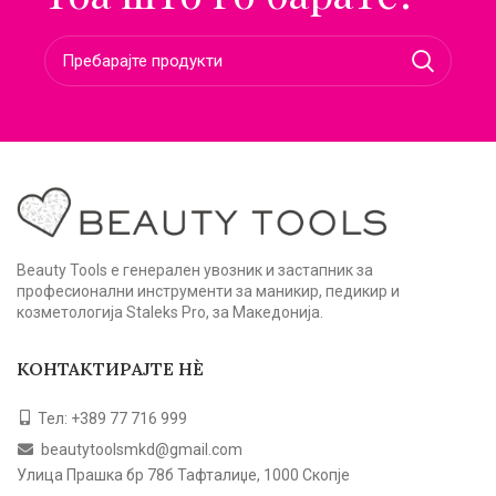
Beauty Tools е генерален увозник и застапник за
професионални инструменти за маникир, педикир и
козметологија Staleks Pro, за Македонија.
КОНТАКТИРАЈТЕ НЀ
Тел: +389 77 716 999
beautytoolsmkd@gmail.com
Улица Прашка бр 78б Тафталиџе, 1000 Скопје