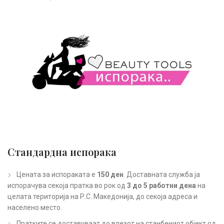
Стандардна испорака
Цената за испораката е
150 ден
. Доставната служба ја
испорачува секоја пратка во рок од
3 до 5 работни дена
на
целата територија на Р.С. Македонија, до секоја адреса и
населено место.
Пратките се доставуваат до влезот на станбениот објект од