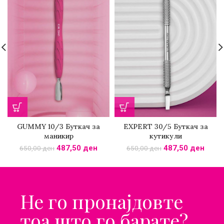
GUMMY 10/3 Буткач за
EXPERT 30/5 Буткач за
маникир
кутикули
487,50
ден
487,50
ден
650,00
ден
650,00
ден
Не го пронајдовте
тоа што го барате?