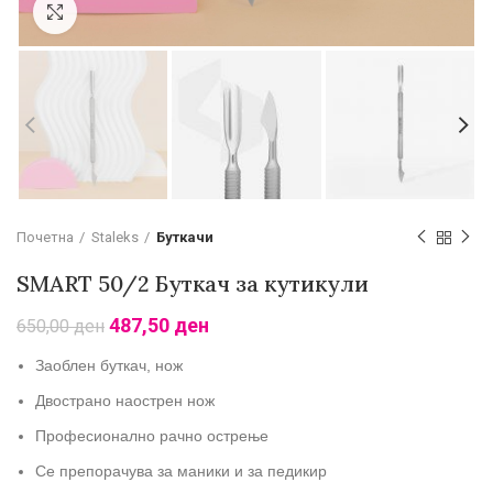
Зголеми
Почетна
Staleks
Буткачи
SMART 50/2 Буткач за кутикули
487,50
ден
650,00
ден
Заоблен буткач, нож
Двострано наострен нож
Професионално рачно острење
Се препорачува за маники и за педикир