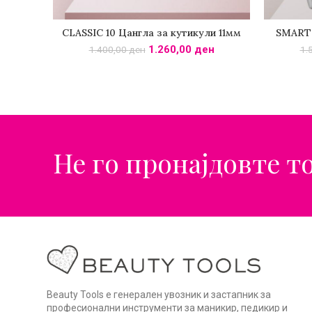
CLASSIC 10 Цангла за кутикули 11мм
SMART 
ДОДАДИ ВО КОШНИЧКА
Д
1.260,00
ден
1.400,00
ден
1.
Не го пронајдовте т
Beauty Tools е генерален увозник и застапник за
професионални инструменти за маникир, педикир и