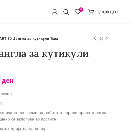
0
0
/
0,00
ДЕН
RT 80 Цангла за кутикули 7мм
нгла за кутикули
0
ден
наклон
т
ехничарот за време на работата
поради правата рачка,
ршено се вклопува во прстите
атот, пријатна на допир