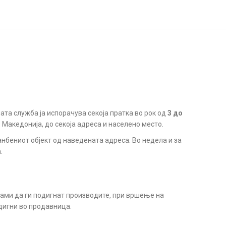
ата служба ја испорачува секоја пратка во рок од
3 до
. Македонија, до секоја адреса и населено место.
анбениот објект од наведената адреса. Во недела и за
.
сами да ги подигнат производите, при вршење на
дигни во продавница.