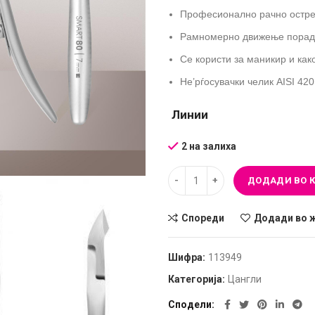
Професионално рачно остр
Рамномерно движење поради
Се користи за маникир и ка
Не’рѓосувачки челик AISI 420
Линии
2 на залиха
ДОДАДИ ВО 
Спореди
Додади во 
Шифра:
113949
Категорија:
Цангли
Сподели