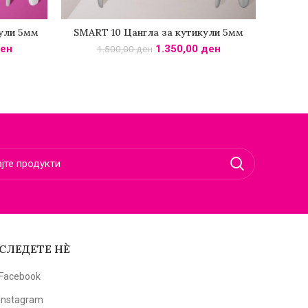
ули 5мм
SMART 10 Цангла за кутикули 5мм
POD
КА
ДОДАДИ ВО КОШНИЧКА
ен
1.350,00
ден
1.500,00
ден
СЛЕДЕТЕ НЀ
Facebook
Instagram