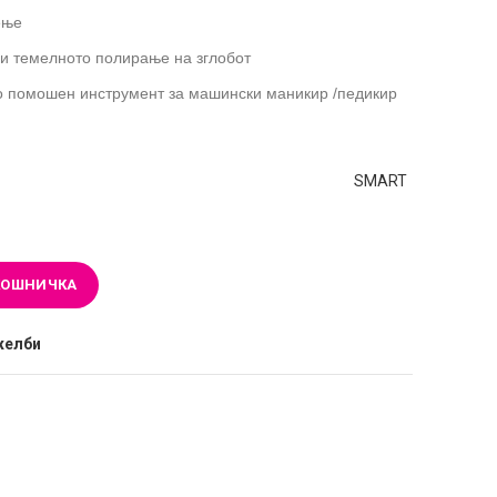
ење
 темелното полирање на зглобот
ко помошен инструмент за машински маникир /педикир
SMART
КОШНИЧКА
желби