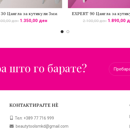
30 Цангла за кутикули 3мм
EXPERT 90 Цангла за кутик
ОДАДИ ВО КОШНИЧКА
ДОДАДИ ВО КОШНИЧ
1.350,00
ден
1.890,00
д
500,00
ден
2.100,00
ден
оа што го барате?
КОНТАКТИРАЈТЕ НЀ
Тел: +389 77 716 999
beautytoolsmkd@gmail.com