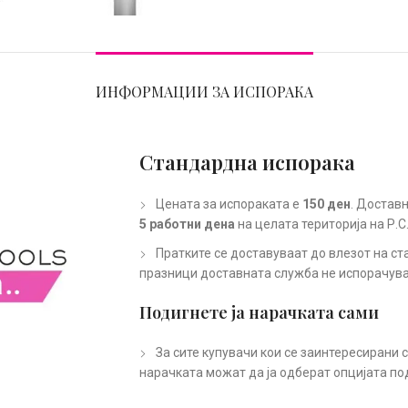
ИНФОРМАЦИИ ЗА ИСПОРАКА
Стандардна испорака
Цената за испораката е
150 ден
. Доставн
5 работни дена
на целата територија на Р.С
Пратките се доставуваат до влезот на ст
празници доставната служба не испорачува
Подигнете ја нарачката сами
За сите купувачи кои се заинтересирани 
нарачката можат да ја одберат опцијата по