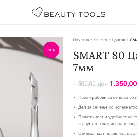
Почетна
Staleks
Цангли
SMA
-10%
SMART 80 Ца
7мм
1.350,0
1.500,00
ден
Прави рабови за сечење со 
Дел за сечење со испакнатос
Практичност и удобност на т
а другата е закривена и сов
Стилска,
мат површина на ал