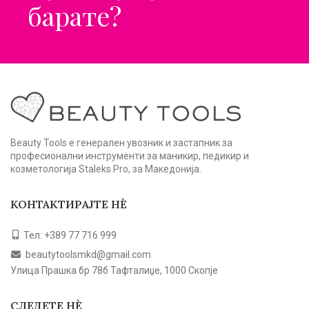
барате?
Beauty Tools е генерален увозник и застапник за
професионални инструменти за маникир, педикир и
козметологија Staleks Pro, за Македонија.
КОНТАКТИРАЈТЕ НЀ
Тел: +389 77 716 999
beautytoolsmkd@gmail.com
Улица Прашка бр 78б Тафталиџе, 1000 Скопје
СЛЕДЕТЕ НЀ